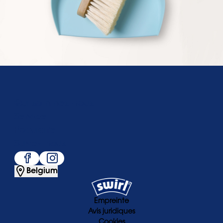
Qui sommes-nous
Service
Populaire
Suivez-nous
Belgium
Empreinte
Avis juridiques
Cookies