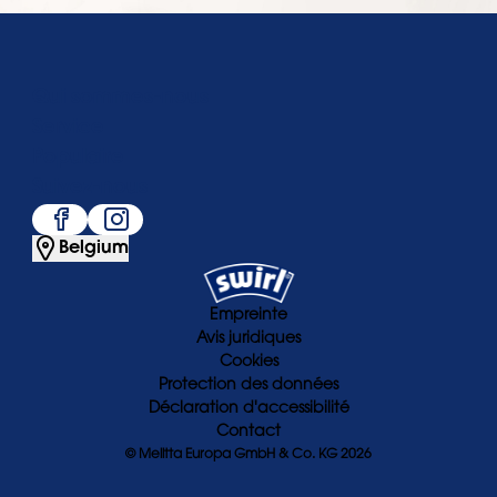
Qui sommes-nous
Service
Populaire
Suivez-nous
Belgium
Empreinte
Avis juridiques
Cookies
Protection des données
Déclaration d'accessibilité
Contact
© Melitta Europa GmbH & Co. KG 2026