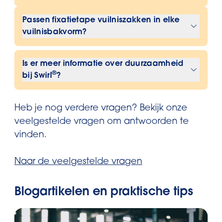
Ja, de vuilniszakken zijn bewezen
gesloten.Dit voorkomt niet alleen
Passen fixatietape vuilniszakken in elke
scheurvast en lekvrij, wat zorgt voor
afglijden, maar ook het vuil maken
vuilnisbakvorm?
betrouwbare afvalverhandeling.
van de vuilnisbak.
Fixatietape Vuilniszakken passen
Is er meer informatie over duurzaamheid
eigenlijk in elke vorm van een
®
bij Swirl
?
vuilnisbak. Met
behulp van onze
vuilniszakzoeker
kun je ontdekken
Voor meer informatie over de
welke vuilniszak precies bij je vuilnisbak
®
Heb je nog verdere vragen? Bekijk onze
duurzaamheidsinspanningen
van
past.
veelgestelde vragen om antwoorden te
Swirl en hoe het bedrijf bijdraagt aan
vinden.
een gesloten kringloop, bezoek
de
pagina Plastic Cycle
.
Naar de veelgestelde vragen
Blogartikelen en praktische tips