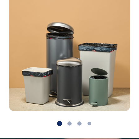
vuilniszak voor deze
Lengte in cm
afvalbak gevonden
Breedte in cm
Volgende
Terug