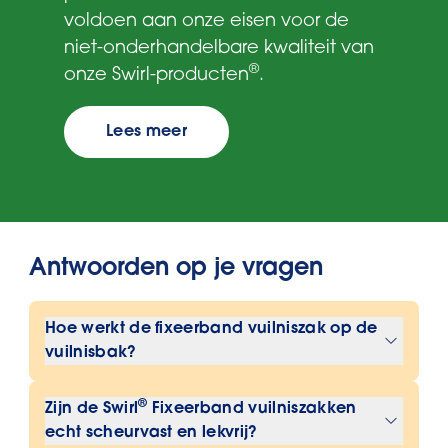
voldoen aan onze eisen voor de
niet-onderhandelbare kwaliteit van
®
onze Swirl-producten
.
Lees meer
Antwoorden op je vragen
Hoe werkt de fixeerband vuilniszak op de
vuilnisbak?
De elastische fixeerband maakt het
®
Zijn de Swirl
Fixeerband vuilniszakken
mogelijk: de vuilniszak wordt snel om
echt scheurvast en lekvrij?
de rand van de emmer getrokken en