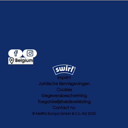
Over ons
Dienst
Populair
Volg ons
Belgium
Imprint
Juridische Kennisgevingen
Cookies
Gegevensbescherming
Toegankelijkheidsverklaring
Contact nu
© Melitta Europa GmbH & Co. KG 2025