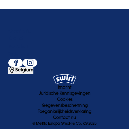
Over ons
Dienst
Populair
Volg ons
Belgium
Imprint
Juridische Kennisgevingen
Cookies
Gegevensbescherming
Toegankelijkheidsverklaring
Contact nu
© Melitta Europa GmbH & Co. KG 2025