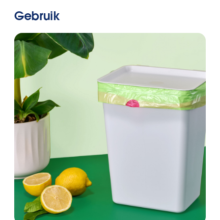
Gebruik
Helaas hebben we
Hoogte in cm
geen passende
vuilniszak voor deze
Lengte in cm
afvalbak gevonden
Breedte in cm
Volgende
Terug