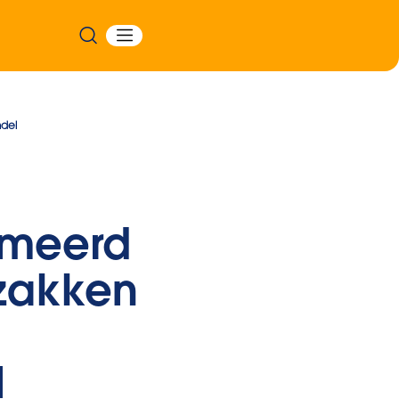
ndel
umeerd
szakken
l