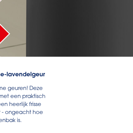
lle-lavendelgeur
me geuren! Deze
met een praktisch
n heerlijk frisse
r - ongeacht hoe
lenbak is.