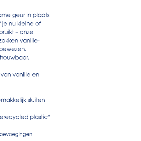
me geur in plaats
je nu kleine of
bruikt – onze
akken vanille-
k bewezen,
etrouwbaar.
van vanille en
makkelijk sluiten
recycled plastic*
n toevoegingen