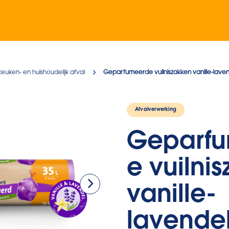
keuken- en huishoudelijk afval
Geparfumeerde vuilniszakken vanille-lave
Afvalverwerking
Geparf
e vuilni
vanille-
lavende