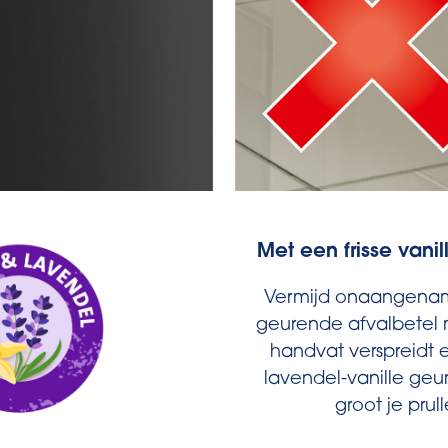
Met een frisse vani
Vermijd onaangena
geurende afvalbetel 
handvat verspreidt ee
lavendel-vanille geu
groot je prul